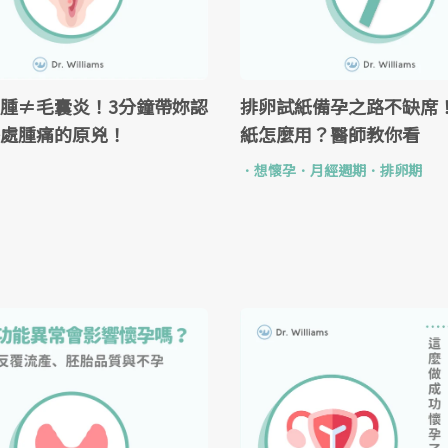
排卵試紙備孕之路不缺席
腫≠毛囊炎！3分鐘帶妳認
紙怎麼用？醫師教你看
處腫痛的原兇！
．
想懷孕
．
月經週期
．
排卵期