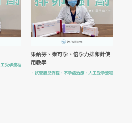
果納芬、樂可孕、倍孕力排卵針使
用教學
人工受孕流程
．
試管嬰兒流程
．
不孕症治療
．
人工受孕流程