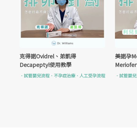
克得諾Ovidrel、弟凱得
美諾孕M
Decapeptyl使用教學
Meriof
．
試管嬰兒流程
．
不孕症治療
．
人工受孕流程
．
試管嬰兒