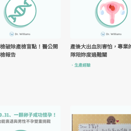
檢破除產檢盲點！醫公開
產後大出血別害怕，專業
檢報告
隊陪妳度過難關
．
生產經驗