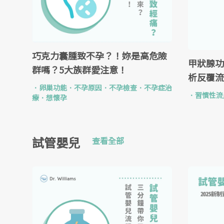
巧克力囊腫致不孕？！妳是高危險
甲狀腺功
群嗎？5大族群愛注意！
析反覆流
．
卵巢功能
．
不孕原因
．
不孕檢查
．
不孕症治
．
習慣性流
療
．
想懷孕
試管嬰兒
查看全部