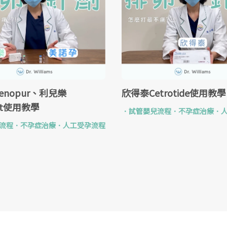
enopur、利兒樂
欣得泰Cetrotide使用教學
ert使用教學
．
試管嬰兒流程
．
不孕症治療
．
流程
．
不孕症治療
．
人工受孕流程