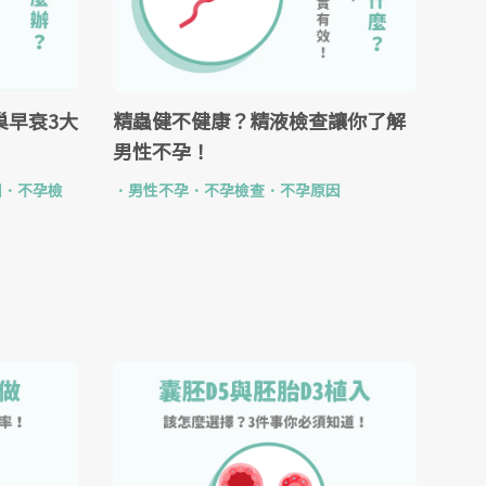
巢早衰3大
精蟲健不健康？精液檢查讓你了解
男性不孕！
因
．
不孕檢
．
男性不孕
．
不孕檢查
．
不孕原因