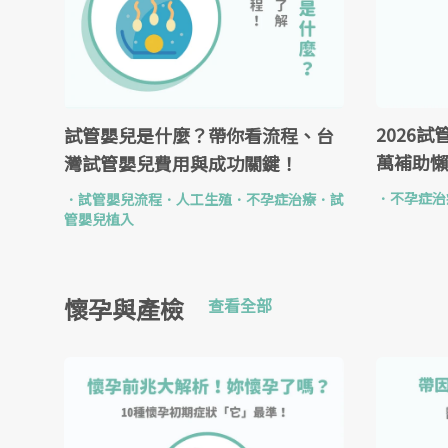
2026試
試管嬰兒是什麼？帶你看流程、台
萬補助懶
灣試管嬰兒費用與成功關鍵！
．
不孕症治
．
試管嬰兒流程
．
人工生殖
．
不孕症治療
．
試
管嬰兒植入
懷孕與產檢
查看全部