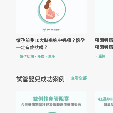
帶因者篩
懷孕前兆10大跡象妳中幾項？懷孕
帶因者篩
一定有症狀嗎？
．
產檢
．
懷孕初期
．
產檢
．
生產
試管嬰兒成功案例
查看全部