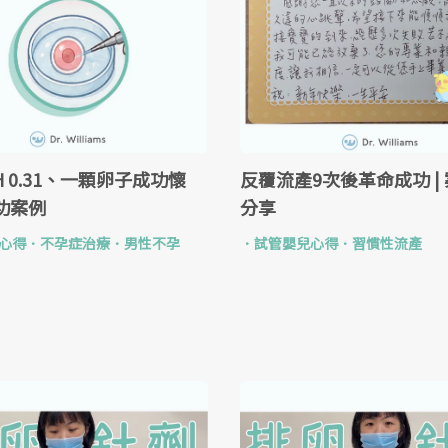
H 0.31、一顆卵子成功懷
反覆流產9次後革命成功 |
成功案例
分享
心得
．
不孕症治療
．
男性不孕
．
試管嬰兒心得
．
習慣性流產