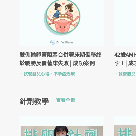
雙側輸卵管阻塞合併著床期偏移終
42歲AM
於戰勝反覆著床失敗 | 成功案例
孕！| 
．
試管嬰兒心得
．
不孕症治療
．
試管嬰兒
針劑教學
查看全部