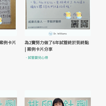
 案例卡片
為2寶努力做了6年試管終於到終點
| 案例卡片分享
．
試管嬰兒心得