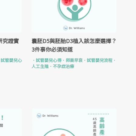
研究證實
囊胚D5與胚胎D3植入該怎麼選擇？
3件事你必須知道
．
試管嬰兒心
．
試管嬰兒心得
．
卵巢早衰
．
試管嬰兒流程
．
人工生殖
．
不孕症治療