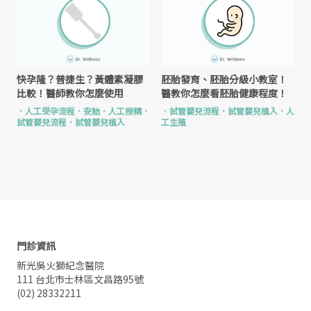
快孕隆？普捷生？黃體素凝膠
胚胎發育、胚胎分級小教室！
比較！醫師教你怎麼使用
醫教你怎麼看胚胎健康程度！
．
人工受孕流程
．
安胎
．
人工授精
．
．
試管嬰兒流程
．
試管嬰兒植入
．
人
試管嬰兒流程
．
試管嬰兒植入
工生殖
門診資訊
新光吳火獅紀念醫院
111 台北市士林區文昌路95號
(02) 28332211