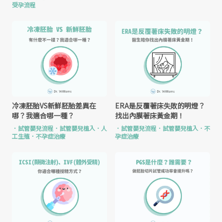
受孕流程
冷凍胚胎VS新鮮胚胎差異在
ERA是反覆著床失敗的明燈？
哪？我適合哪一種？
找出內膜著床黃金期！
．
試管嬰兒流程
．
試管嬰兒植入
．
人
．
試管嬰兒流程
．
試管嬰兒植入
．
不
工生殖
．
不孕症治療
孕症治療