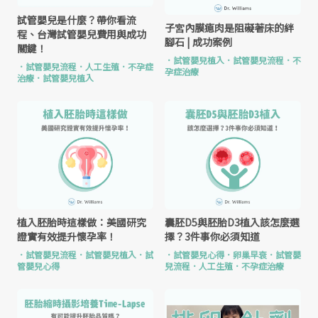
試管嬰兒是什麼？帶你看流
子宮內膜瘜肉是阻礙著床的絆
程、台灣試管嬰兒費用與成功
腳石 | 成功案例
關鍵！
．
試管嬰兒植入
．
試管嬰兒流程
．
不
．
試管嬰兒流程
．
人工生殖
．
不孕症
孕症治療
治療
．
試管嬰兒植入
植入胚胎時這樣做：美國研究
囊胚D5與胚胎D3植入該怎麼選
證實有效提升懷孕率！
擇？3件事你必須知道
．
試管嬰兒流程
．
試管嬰兒植入
．
試
．
試管嬰兒心得
．
卵巢早衰
．
試管嬰
管嬰兒心得
兒流程
．
人工生殖
．
不孕症治療