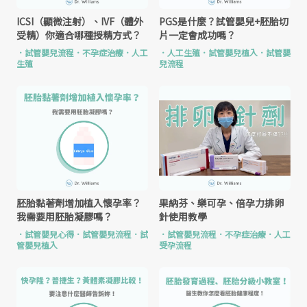
PGS是什麼？試管嬰兒+胚胎切
ICSI（顯微注射）、IVF（體外
片一定會成功嗎？
受精）你適合哪種授精方式？
．
人工生殖
．
試管嬰兒植入
．
試管嬰
．
試管嬰兒流程
．
不孕症治療
．
人工
兒流程
生殖
胚胎黏著劑增加植入懷孕率？
果納芬、樂可孕、倍孕力排卵
我需要用胚胎凝膠嗎？
針使用教學
．
試管嬰兒心得
．
試管嬰兒流程
．
試
．
試管嬰兒流程
．
不孕症治療
．
人工
管嬰兒植入
受孕流程