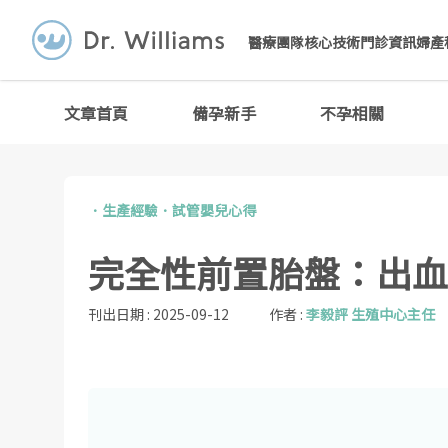
醫療團隊
核心技術
門診資訊
婦產
文章首頁
備孕新手
不孕相關
．
生產經驗
．
試管嬰兒心得
完全性前置胎盤：出血
刊出日期 :
2025-09-12
作者 :
李毅評 生殖中心主任