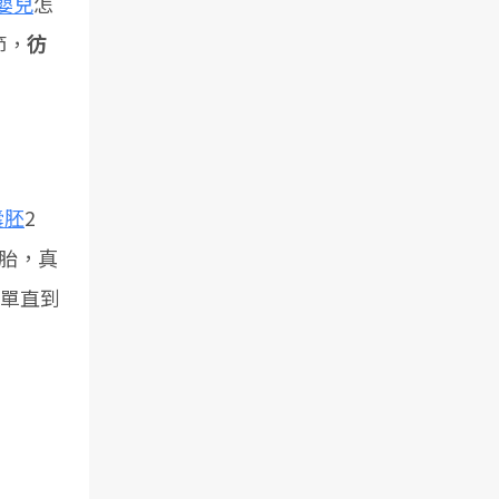
嬰兒
怎
節，
彷
囊胚
2
胎，真
單單直到