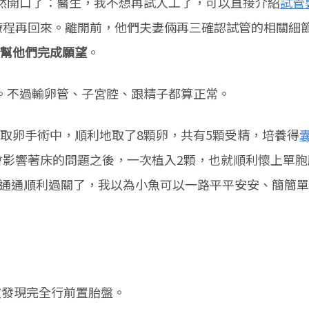
然開口了：醫生，我不想再試人工了，可以直接介紹
試管
療程再回來。離開前，他們夫妻倆再三確認試管的相關細
幫他們完成願望
。
.1。不過輸卵管、子宮腔、跟精子都算正常。
次的取卵手術中，順利地取了8顆卵，共有5顆受精，培養得
會影響著床的問題之後，一次植入2顆，也就順利懷上單胞
檢查通通順利過關了，我以為小魚可以一路平平安安、簡簡
波發現完全行前置胎盤。