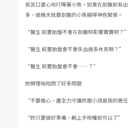
我苦口婆心地叮嚀著小魚，如果在剖腹前有出
多，過幾天就要剖腹的小魚顯得神色緊張。
“醫生 前置胎盤不會在剖腹時影響寶寶吧？
“醫生 前置胎盤會不會失血過多休克啊？”
“醫生 前置胎盤會不會……？”
她劈哩啪啦問了好多問題
“不要擔心，盡全力守護妳跟小孩是我的責任
“妳只要做好準備，躺上手術檯就可以了”