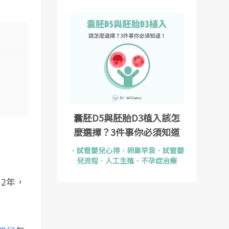
囊胚D5與胚胎D3植入該怎
麼選擇？3件事你必須知道
．
試管嬰兒心得
．
卵巢早衰
．
試管嬰
兒流程
．
人工生殖
．
不孕症治療
2年，