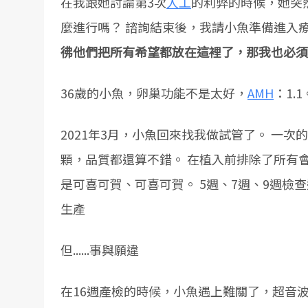
在我跟她討論第3次
人工
的利弊的時候，她突
麼進行嗎？ 諮詢結束後，我請小魚準備進入
彿他們把所有希望都放在這裡了，那我也必須
36歲的小魚，卵巢功能不是太好，
AMH
：1
2021年3月，小魚回來找我做試管了。 一
顆，品質都還算不錯。 在植入前排除了所有
是可喜可賀、可喜可賀。 5週、7週、9週
生產
但......事與願違
在16週產檢的時候，小魚遇上難關了，超音