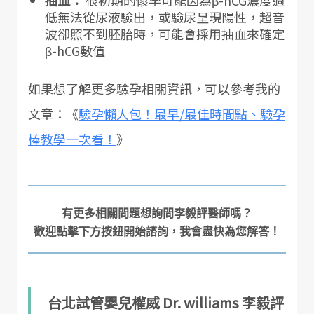
抽血：
很初期的懷孕可能因為β-hCG濃度過
低無法從尿液驗出，或驗尿呈現陽性，超音
波卻照不到胚胎時，可能會採用抽血來確定
β-hCG數值
如果想了解更多驗孕相關資訊，可以參考我的
文章：《
驗孕懶人包！最早/最佳時間點、驗孕
棒教學一次看！
》
有更多相關問題想詢問李毅評醫師嗎？

台北試管嬰兒權威 Dr. williams 李毅評