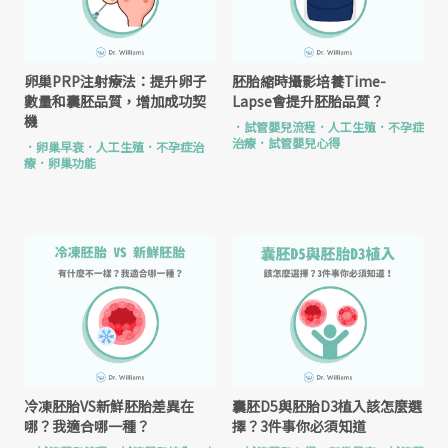
卵巢PRP注射療法：提升卵子
胚胎縮時攝影培養Time-
數量和囊胚品質，增加成功契
Lapse會提升胚胎品質？
機
．
試管嬰兒流程
．
人工生殖
．
不孕症
治療
．
試管嬰兒心得
．
卵巢早衰
．
人工生殖
．
不孕症治
療
．
卵巢功能
冷凍胚胎VS新鮮胚胎差異在
囊胚D5與胚胎D3植入該怎麼選
哪？我適合哪一種？
擇？3件事你必須知道