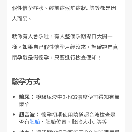
假性懷孕症狀、經前症候群症狀...等等都是因
人而異。
就像有人會孕吐，有人整個孕期胃口大開一
樣。如果自己假性懷孕月經沒來，想確認是真
懷孕還是假懷孕，只要進行檢查便知！
驗孕方式
驗尿：
檢驗尿液中β-hCG濃度便可得知有無
懷孕
超音波：
懷孕初期使用陰道超音波檢查是
否有
胚胎
、胚胎位置、胚胎大小...等等