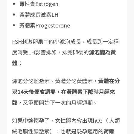
雌性素Estrogen
黃體成長激素LH
黃體素Progesterone
FSH刺激卵巢中的小濾泡成長，成長到一定程
度時受LH影響排卵，排完卵後的
濾泡變為黃
體
；
濾泡分泌雌激素、黃體分泌黃體素，
黃體在分
泌14天後便會凋零，在黃體素下降時月經來
臨
，又重頭開始下一次的月經週期。
如果中途懷孕了，女性體內會出現hCG（ 人類
絨毛膜性腺激素），也就是驗孕運用的荷爾