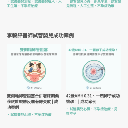
．
試管嬰兒流程
．
試管嬰兒植入
．
人
．
試管嬰兒心得
．
卵巢早衰
．
試管嬰
工生殖
．
不孕症治療
兒流程
．
人工生殖
．
不孕症治療
李毅評醫師試管嬰兒成功案例
雙側輸卵管阻塞合併著床期偏
42歲AMH 0.31、一顆卵子成功
移終於戰勝反覆著床失敗 | 成
懷孕！| 成功案例
功案例
．
試管嬰兒心得
．
不孕症治療
．
男
性不孕
．
試管嬰兒心得
．
不孕症治療