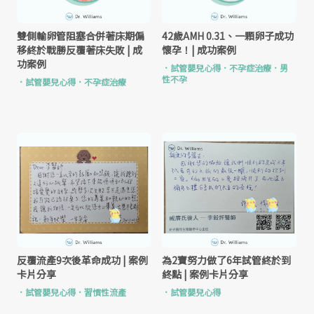
雙側輸卵管阻塞合併著床期偏
42歲AMH 0.31、一顆卵子成功
移終於戰勝反覆著床失敗 | 成
懷孕！| 成功案例
功案例
．
試管嬰兒心得
．
不孕症治療
．
男
性不孕
．
試管嬰兒心得
．
不孕症治療
反覆流產9次後革命成功 | 案例
為2寶努力做了6年試管終於到
卡片分享
終點 | 案例卡片分享
．
試管嬰兒心得
．
習慣性流產
．
試管嬰兒心得