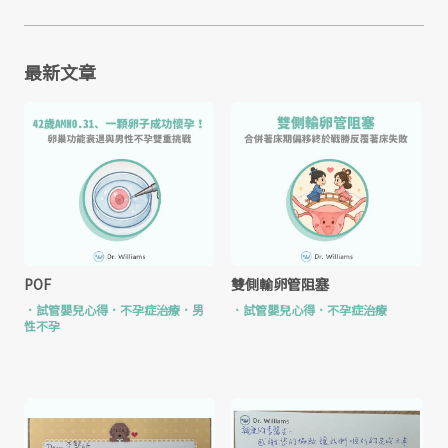
最新文章
POF
雙側輸卵管阻塞
．
試管嬰兒心得
．
不孕症治療
．
男
．
試管嬰兒心得
．
不孕症治療
性不孕