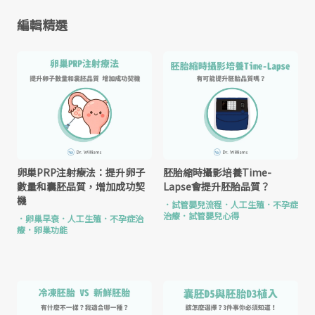
編輯精選
卵巢PRP注射療法：提升卵子
胚胎縮時攝影培養Time-
數量和囊胚品質，增加成功契
Lapse會提升胚胎品質？
機
．
試管嬰兒流程
．
人工生殖
．
不孕症
治療
．
試管嬰兒心得
．
卵巢早衰
．
人工生殖
．
不孕症治
療
．
卵巢功能