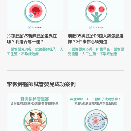
冷凍胚胎VS新鮮胚胎差異在
囊胚D5與胚胎D3植入該怎麼選
哪？我適合哪一種？
擇？3件事你必須知道
．
試管嬰兒流程
．
試管嬰兒植入
．
人
．
試管嬰兒心得
．
卵巢早衰
．
試管嬰
工生殖
．
不孕症治療
兒流程
．
人工生殖
．
不孕症治療
李毅評醫師試管嬰兒成功案例