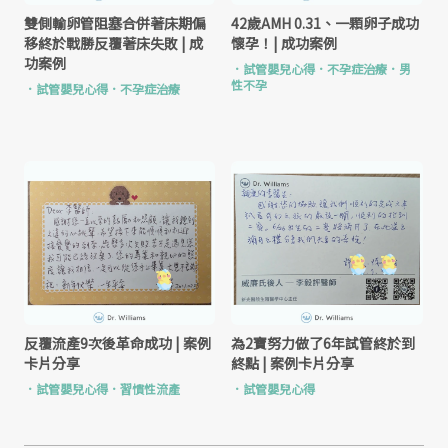
雙側輸卵管阻塞合併著床期偏
42歲AMH 0.31、一顆卵子成功
移終於戰勝反覆著床失敗 | 成
懷孕！| 成功案例
功案例
．
試管嬰兒心得
．
不孕症治療
．
男
性不孕
．
試管嬰兒心得
．
不孕症治療
反覆流產9次後革命成功 | 案例
為2寶努力做了6年試管終於到
卡片分享
終點 | 案例卡片分享
．
試管嬰兒心得
．
習慣性流產
．
試管嬰兒心得