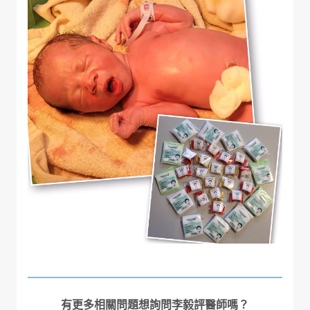
有更多相關問題想詢問李毅評醫師嗎？
