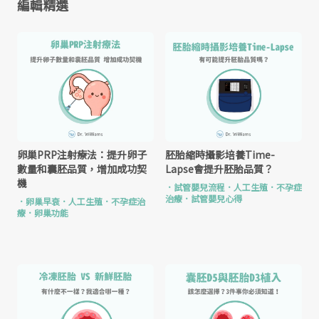
編輯精選
卵巢PRP注射療法：提升卵子
胚胎縮時攝影培養Time-
數量和囊胚品質，增加成功契
Lapse會提升胚胎品質？
機
．
試管嬰兒流程
．
人工生殖
．
不孕症
治療
．
試管嬰兒心得
．
卵巢早衰
．
人工生殖
．
不孕症治
療
．
卵巢功能