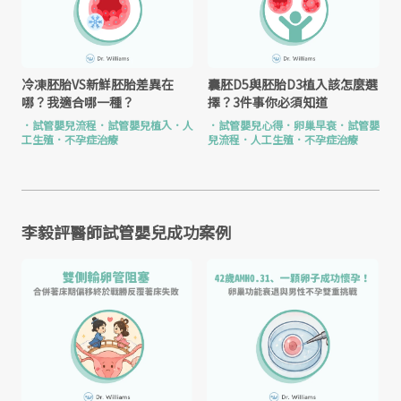
冷凍胚胎VS新鮮胚胎差異在
囊胚D5與胚胎D3植入該怎麼選
哪？我適合哪一種？
擇？3件事你必須知道
．
試管嬰兒流程
．
試管嬰兒植入
．
人
．
試管嬰兒心得
．
卵巢早衰
．
試管嬰
工生殖
．
不孕症治療
兒流程
．
人工生殖
．
不孕症治療
李毅評醫師試管嬰兒成功案例