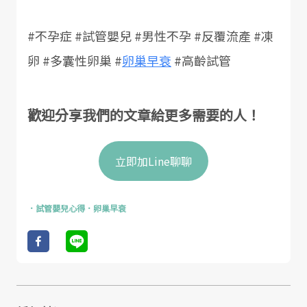
#不孕症 #試管嬰兒 #男性不孕 #反覆流產 #凍
卵 #多囊性卵巢 #
卵巢早衰
#高齡試管
歡迎分享我們的文章給更多需要的人！
立即加Line聊聊
．
試管嬰兒心得
．
卵巢早衰