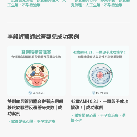
工生殖
．
不孕症治療
兒流程
．
人工生殖
．
不孕症治療
李毅評醫師試管嬰兒成功案例
雙側輸卵管阻塞合併著床期偏
42歲AMH 0.31、一顆卵子成功
移終於戰勝反覆著床失敗 | 成
懷孕！| 成功案例
功案例
．
試管嬰兒心得
．
不孕症治療
．
男
性不孕
．
試管嬰兒心得
．
不孕症治療