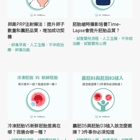
卵巢PRP注射療法：提升卵子
胚胎縮時攝影培養Time-
數量和囊胚品質，增加成功契
Lapse會提升胚胎品質？
機
．
試管嬰兒流程
．
人工生殖
．
不孕症
治療
．
試管嬰兒心得
．
卵巢早衰
．
人工生殖
．
不孕症治
療
．
卵巢功能
冷凍胚胎VS新鮮胚胎差異在
囊胚D5與胚胎D3植入該怎麼選
哪？我適合哪一種？
擇？3件事你必須知道
．
試管嬰兒流程
．
試管嬰兒植入
．
人
．
試管嬰兒心得
．
卵巢早衰
．
試管嬰