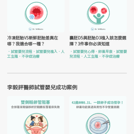
冷凍胚胎VS新鮮胚胎差異在
囊胚D5與胚胎D3植入該怎麼選
哪？我適合哪一種？
擇？3件事你必須知道
．
試管嬰兒流程
．
試管嬰兒植入
．
人
．
試管嬰兒心得
．
卵巢早衰
．
試管嬰
工生殖
．
不孕症治療
兒流程
．
人工生殖
．
不孕症治療
李毅評醫師試管嬰兒成功案例