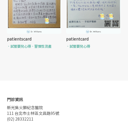
patientscard
patientcard
．
試管嬰兒心得
．
習慣性流產
．
試管嬰兒心得
門診資訊
新光吳火獅紀念醫院
111 台北市士林區文昌路95號
(02) 28332211