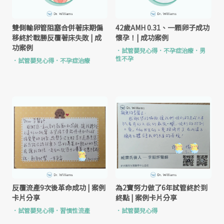
雙側輸卵管阻塞合併著床期偏
42歲AMH 0.31、一顆卵子成功
移終於戰勝反覆著床失敗 | 成
懷孕！| 成功案例
功案例
．
試管嬰兒心得
．
不孕症治療
．
男
性不孕
．
試管嬰兒心得
．
不孕症治療
反覆流產9次後革命成功 | 案例
為2寶努力做了6年試管終於到
卡片分享
終點 | 案例卡片分享
．
試管嬰兒心得
．
習慣性流產
．
試管嬰兒心得