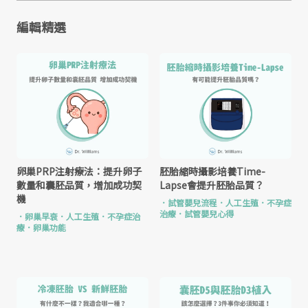
編輯精選
卵巢PRP注射療法：提升卵子
胚胎縮時攝影培養Time-
數量和囊胚品質，增加成功契
Lapse會提升胚胎品質？
機
．
試管嬰兒流程
．
人工生殖
．
不孕症
治療
．
試管嬰兒心得
．
卵巢早衰
．
人工生殖
．
不孕症治
療
．
卵巢功能